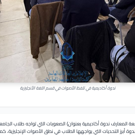
ندوة أكاديمية في تلفظ الأصوات في قسم اللغة الأنجليزية
امعة المعارف ندوة أكاديمية بعنوان) الصعوبات التي تواجه طلاب الجامع
12-2024، حيث ناقشت الندوة أبرز التحديات التي يواجهها الطلاب في نطق الأصوات الإنج