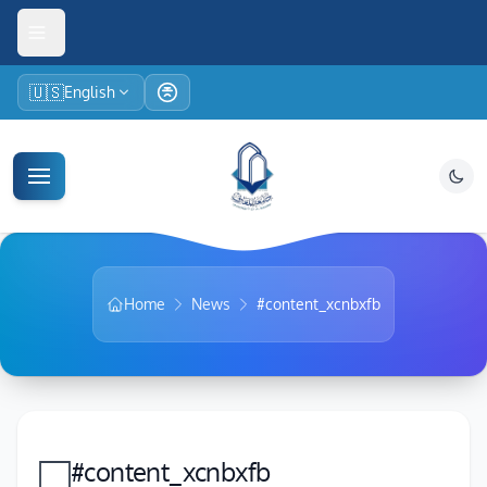
🇺🇸
English
Home
News
#content_xcnbxfb
□
#content_xcnbxfb