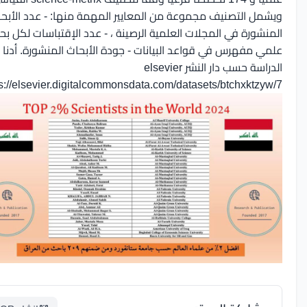
شمل التصنيف مجموعة من المعايير المهمة منها: - عدد الأبحاث
منشورة في المجلات العلمية الرصينة ، - عدد الإقتباسات لكل بحث
مي مفهرس في قواعد البيانات - جودة الأبحاث المنشورة. أدنا رابط
راسة حسب دار النشر elsevier
https://elsevier.digitalcommonsdata.com/datasets/btchxktzyw