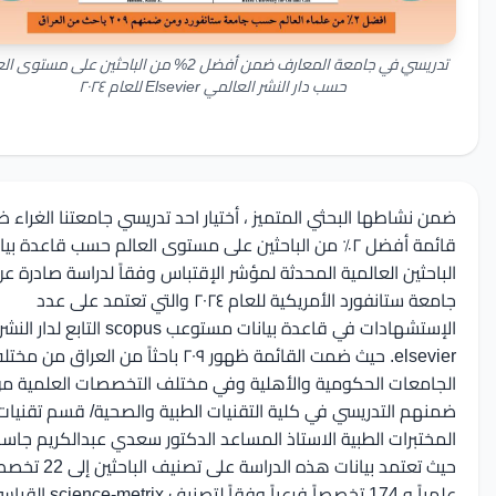
تدريسي في جامعة المعارف ضمن أفضل 2% من الباحثين على مستوى العالم
حسب دار النشر العالمي Elsevier للعام ٢٠٢٤
ن نشاطها البحثي المتميز ، أختيار احد تدريسي جامعتنا الغراء ضمن
قائمة أفضل ٢٪؜ من الباحثين على مستوى العالم حسب قاعدة بيانات
باحثين العالمية المحدثة لمؤشر الإقتباس وفقاً لدراسة صادرة عن
جامعة ستانفورد الأمريكية للعام ٢٠٢٤ والتي تعتمد على عدد
الإستشهادات في قاعدة بيانات مستوعب scopus التابع لدار النشر
elsevier. حيث ضمت القائمة ظهور ٢٠٩ باحثاً من العراق من مختلف
جامعات الحكومية والأهلية وفي مختلف التخصصات العلمية من
نهم التدريسي في كلية التقنيات الطبية والصحية/ قسم تقنيات
مختبرات الطبية الاستاذ المساعد الدكتور سعدي عبدالكريم جاسم .
حيث تعتمد بيانات هذه الدراسة على تصنيف الباحثين إلى 22 تخصصاً
علمياً و 174 تخصصاً فرعياً وفقاً لتصنيف science-metrix القياسي