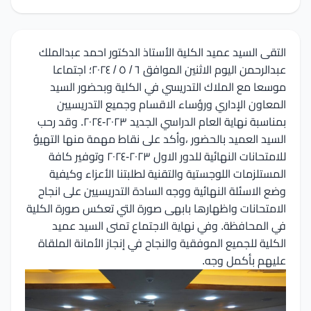
التقى السيد عميد الكلية الأستاذ الدكتور احمد عبدالملك
عبدالرحمن اليوم الاثنين الموافق ٦ / ٥ / ٢٠٢٤؛ اجتماعا
موسعا مع الملاك التدريسي في الكلية وبحضور السيد
المعاون الإداري ورؤساء الاقسام وجميع التدريسيين
بمناسبة نهاية العام الدراسي الجديد ٢٠٢٣-٢٠٢٤. وقد رحب
السيد العميد بالحضور ،وأكد على نقاط مهمة منها التهيؤ
للامتحانات النهائية للدور الاول ٢٠٢٣-٢٠٢٤ وتوفير كافة
المستلزمات اللوجستية والتقنية لطلبتنا الأعزاء وكيفية
وضع الاسئلة النهائية ووجه السادة التدريسيين على انجاح
الامتحانات واظهارها بابهى صورة التي تعكس صورة الكلية
في المحافظة. وفي نهاية الاجتماع تمنى السيد عميد
الكلية للجميع الموفقية والنجاح في إنجاز الأمانة الملقاة
عليهم بأكمل وجه.