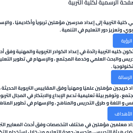
فحة الرسمية لكلية التربية
 كلية التربية إلى إعداد مدرسين مؤهلين تربوياً وأكاديميًا ، وال
بوي، وتعزيز دور التعليم في التنمية .
الرؤية
كون كليه التربية رائدة في إعداد الكوادر التربوية والمهنية وَفق أ
ريس والبحث العلمي وخدمة المجتمع ، والإسهام في تطوير التعليم مح
كنولوجيا .
الرسالة
د خريجين مؤهلين علميًا ومهنياً وفق المقاييس التربوية الحديثة ، 
تمع ، وتوفير بيئة تعليمية تدعم الإبداع والابتكار في المجال الترب
فس و اللغة و طرق التدريس والمناهج ، والإسهام في تطوير المناهج
الأهداف
اد معلمين مؤهلين في مختلف التخصصات وفق أحدث المعايير التربوي
ضاء هيئة التدريس ، وتحسين جودة التعليم من خلال استخدام التكن