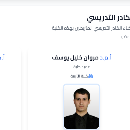
كادر التدريسي
اء الكادر التدريسي المتربطين بهذه الكلية
عضو
أ.م.د
مروان خليل يوسف
أ.
عميد كلية
كلية التربية