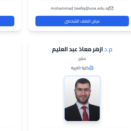
mohammad.tawfiq@uoa.edu.iq
عرض الملف الشخصي
م.د
ازهر معاذ عبد العليم
مقرر
كلية التربية