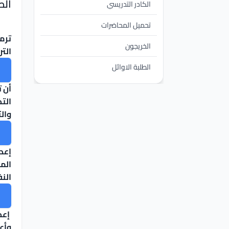
الص
الكادر التدريسي
تحميل المحاضرات
ترمي
الخريجون
التر
الطلبة الاوائل
أن ت
التد
والت
إعدا
المج
الن
إعد
وأع