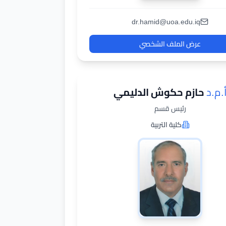
dr.hamid@uoa.edu.iq
عرض الملف الشخصي
.م.د
حازم حكوش الدليمي
رئيس قسم
كلية التربية