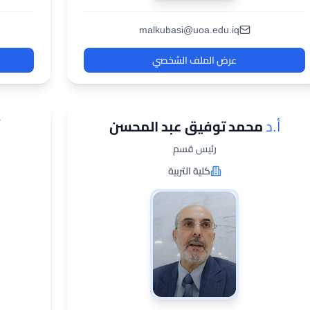
malkubasi@uoa.edu.iq
عرض الملف الشخصي
أ.د
محمد توفيق عبد المحسن
أ
رئيس قسم
كلية التربية