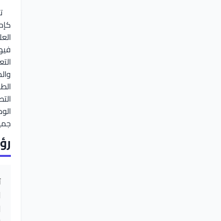
كإحد
العل
فيه
التع
والم
الط
التط
الو
جميع
رؤي
ت
ا
ا