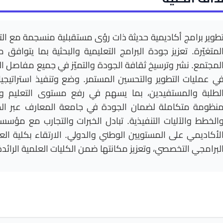
طوير برامج أكاديمية حديثة ذات رؤى مستقبلية منسجمة مع ال
لمتغيّرة. تعزيز جودة البرامج التعليمية والبحثية بما يتوافق
لمجتمع. نشر وترسيخ ثقافة الجودة والتميّز في جميع مفاصل ا
ي عمليات التطوير والتحسين المستمر. وضع وتنفيذ استراتيجي
لطلبة والمستفيدين، بما يسهم في رفع مستوى التعليم وال
نظومة متكاملة لضمان الجودة في جامعة المعارف عبر الم
الخطط والآليات التنفيذية. تبادل الخبرات والتجارب مع مؤس
لأكاديمي على المستويين الوطني والدولي. الارتقاء بكلية العل
لبرامجي التخصصي، وتعزيز مكانتها ضمن الكليات العلمية الرائدة