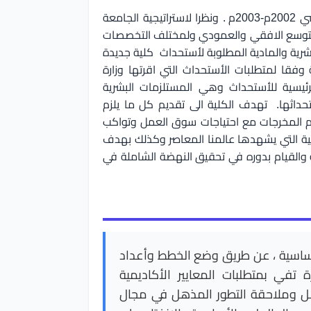
تاسست كلية العلوم عام 2001م ، وبدأ التدريس فيها في العام الدراسي 2002م-2003م . ونظرا لاستراتيجية الجامعة
ي التوسع الافقي والعمودي ولمختلف التخصصات
شرية والمادية المطلوبة لأستحداث كلية جديدة
فقا لمتطلبات الأستحداث التي اقرتها وزارة
لرئيسية للأستحداث وهي المستلزمات البشرية
تحداثها. تهدف الكلية الى تقديم كل ما يلزم
ءم المخرجات مع احتياجات سوق العمل وتواكب
طبية التي يشهدها عالمنا المعاصر وكذلك بهدف
والقيام بدوره في تحقيق النهضة الشاملة في
أساسية ، عن طريق وضع الخطط وأعداد
 تفي بمتطلبات المعايير الأكاديمية
ل وملاحقة التطور المذهل في مجال